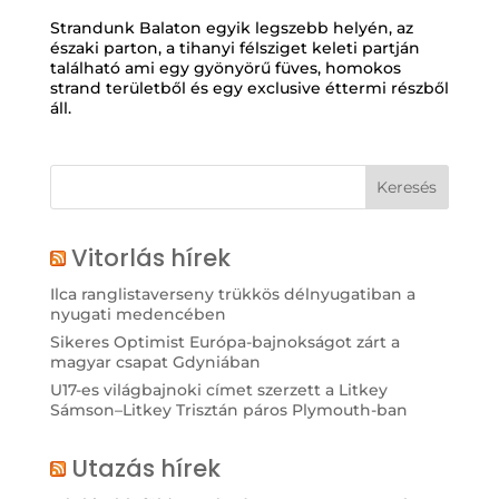
Strandunk Balaton egyik legszebb helyén, az
északi parton, a tihanyi félsziget keleti partján
található ami egy gyönyörű füves, homokos
strand területből és egy exclusive éttermi részből
áll.
Vitorlás hírek
Ilca ranglistaverseny trükkös délnyugatiban a
nyugati medencében
Sikeres Optimist Európa-bajnokságot zárt a
magyar csapat Gdyniában
U17-es világbajnoki címet szerzett a Litkey
Sámson–Litkey Trisztán páros Plymouth-ban
Utazás hírek