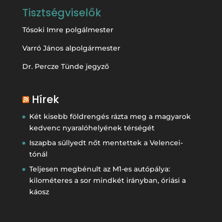
Tisztségviselők
Tósoki Imre polgálmester
Varró János alpolgármester
Dr. Percze Tünde jegyző
Hírek
Két kisebb földrengés rázta meg a magyarok
kedvenc nyaralóhelyének térségét
Iszapba süllyedt nőt mentettek a Velencei-
tónál
Teljesen megbénult az M1-es autópálya:
kilométeres a sor mindkét irányban, óriási a
káosz