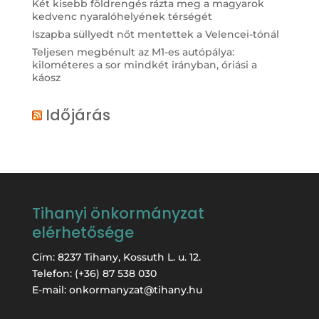
Két kisebb földrengés rázta meg a magyarok
kedvenc nyaralóhelyének térségét
Iszapba süllyedt nőt mentettek a Velencei-tónál
Teljesen megbénult az M1-es autópálya:
kilométeres a sor mindkét irányban, óriási a
káosz
Időjárás
Tihanyi önkormányzat
elérhetősége
Cím: 8237 Tihany, Kossuth L. u. 12.
Telefon: (+36) 87 538 030
E-mail: onkormanyzat@tihany.hu