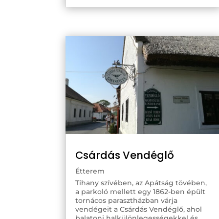
Csárdás Vendéglő
Étterem
Tihany szívében, az Apátság tövében,
a parkoló mellett egy 1862-ben épült
tornácos parasztházban várja
vendégeit a Csárdás Vendéglő, ahol
balatoni halkülönlegességekkel és