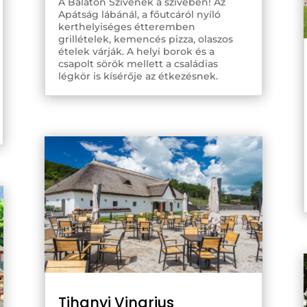
A Balaton Szívének a szívében! Az
Apátság lábánál, a főutcáról nyíló
kerthelyiséges étteremben
grillételek, kemencés pizza, olaszos
ételek várják. A helyi borok és a
csapolt sörök mellett a családias
légkör is kísérője az étkezésnek.
Tihanyi Vinarius