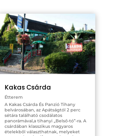
Kakas Csárda
Étterem
A Kakas Csárda És Panzió Tihany
belvárosában, az Apátságtól 2 perc
sétára található csodálatos
panorámával,a tihanyi „Belső-tó”-ra. A
csárdában klasszikus magyaros
ételekből választhatnak, melyeket