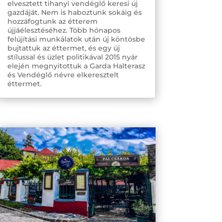
elvesztett tihanyi vendéglő keresi új
gazdáját. Nem is haboztunk sokáig és
hozzáfogtunk az étterem
újjáélesztéséhez. Több hónapos
felújítási munkálatok után új köntösbe
bujtattuk az éttermet, és egy új
stílussal és üzlet politikával 2015 nyár
elején megnyitottuk a Garda Halterasz
és Vendéglő névre elkeresztelt
éttermet.