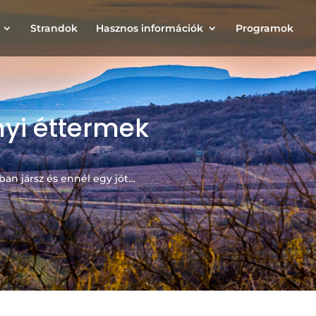
Strandok
Hasznos információk
Programok
nyi éttermek
ban jársz és ennél egy jót…