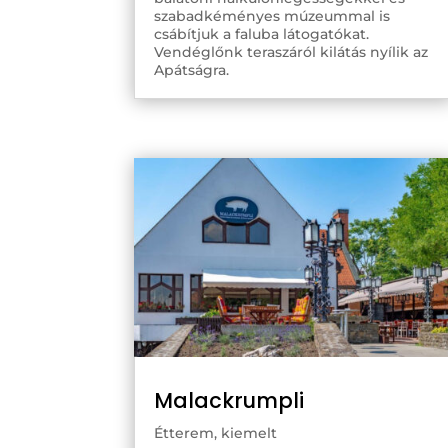
szabadkéményes múzeummal is
csábítjuk a faluba látogatókat.
Vendéglőnk teraszáról kilátás nyílik az
Apátságra.
Malackrumpli
Étterem
,
kiemelt