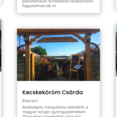
panorámával rendelkező teraszunkon
fogyaszthatnak el.
Kecskeköröm Csárda
Étterem
Barátságos, hangulatos csárdánk, a
magyar tenger gyöngyszemében
Tihanyban szeretettel várja önt.